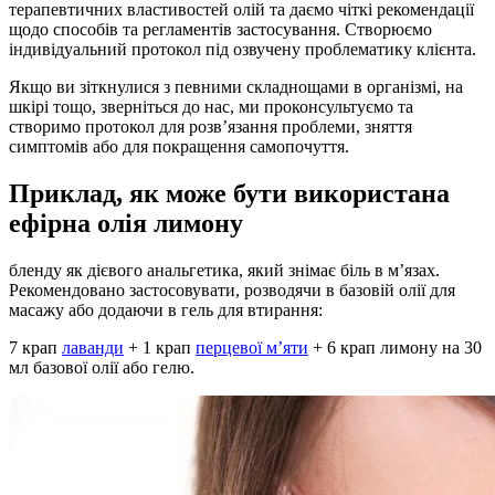
терапевтичних властивостей олій та даємо чіткі рекомендації
щодо способів та регламентів застосування. Створюємо
індивідуальний протокол під озвучену проблематику клієнта.
Якщо ви зіткнулися з певними складнощами в організмі, на
шкірі тощо, зверніться до нас, ми проконсультуємо та
створимо протокол для розв’язання проблеми, зняття
симптомів або для покращення самопочуття.
Приклад
, як може бути використана
ефірна олія лимону
бленду як дієвого анальгетика, який знімає біль в м’язах.
Рекомендовано застосовувати, розводячи в базовій олії для
масажу або додаючи в гель для втирання:
7 крап
лаванди
+ 1 крап
перцевої м’яти
+ 6 крап лимону на 30
мл базової олії або гелю.