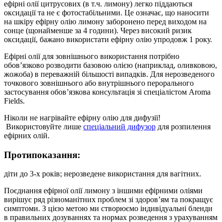
ефірні олії цитрусових (в т.ч. лимону) легко піддаються
оксидації та не є фотостабільними. Це означає, що наносити
на шкіру ефірну олію лимону заборонено перед виходом на
сонце (щонайменше за 4 години). Через високий ризик
оксидації, бажано використати ефірну олію упродовж 1 року.
Ефірні олії для зовнішнього використання потрібно
обов’язково розводити базовою олією (наприклад, оливковою,
жожоба) в переважній більшості випадків. Для нерозведеного
точкового зовнішнього або внутрішнього перорального
застосування обов’язкова консультація зі спеціалістом Aroma
Fields.
Ніколи не нагрівайте ефірну олію для дифузії!
Використовуйте лише
спеціальний дифузор
для розпилення
ефірних олій.
Протипоказання:
діти до 3-х років; нерозведене використання для вагітних.
Поєднання ефірної олії лимону з іншими ефірними оліями
вирішує ряд різноманітних проблем зі здоров’ям та покращує
симптоми. З цією метою ми створюємо індивідуальні бленди
в правильних дозуваннях та нормах розведення з урахуванням