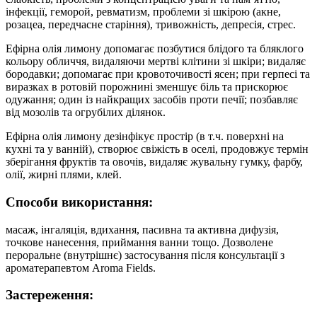
інфекції, геморой, ревматизм, проблеми зі шкірою (акне,
розацеа, передчасне старіння), тривожність, депресія, стрес.
Ефірна олія лимону допомагає позбутися блідого та бляклого
кольору обличчя, видаляючи мертві клітини зі шкіри; видаляє
бородавки; допомагає при кровоточивості ясен; при герпесі та
виразках в ротовій порожнині зменшує біль та прискорює
одужання; один із найкращих засобів проти печії; позбавляє
від мозолів та огрубілих ділянок.
Ефірна олія лимону дезінфікує простір (в т.ч. поверхні на
кухні та у ванній), створює свіжість в оселі, продовжує термін
зберігання фруктів та овочів, видаляє жувальну гумку, фарбу,
олії, жирні плями, клей.
Способи використання:
масаж, інгаляція, вдихання, пасивна та активна дифузія,
точкове нанесення, приймання ванни тощо. Дозволене
пероральне (внутрішнє) застосування після консультації з
ароматерапевтом Aroma Fields.
Застереження: