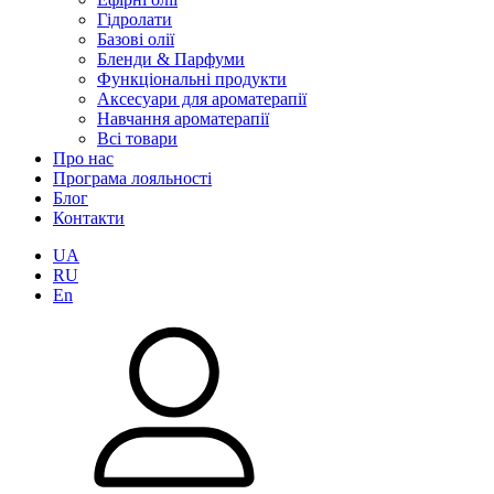
Гідролати
Базові олії
Бленди & Парфуми
Функціональні продукти
Аксесуари для ароматерапії
Навчання ароматерапії
Всі товари
Про нас
Програма лояльності
Блог
Контакти
UA
RU
En