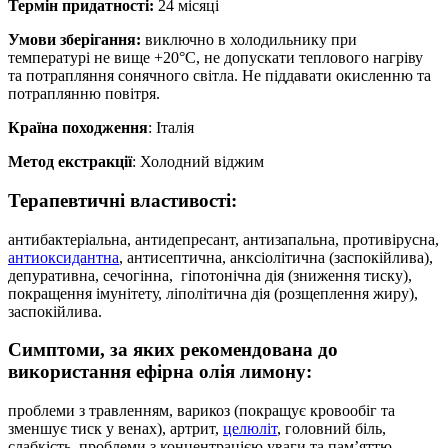
Термін придатності:
24 місяці
Умови зберігання:
виключно в холодильнику при
температурі не вище +20°C, не допускати теплового нагріву
та потрапляння сонячного світла. Не піддавати окисленню та
потраплянню повітря.
Країна походження
: Італія
Метод екстракції
: Холодний віджим
Терапевтичні
властивості:
антибактеріальна, антидепресант, антизапальна, противірусна,
антиоксидантна
, антисептична, анксіолітична (заспокійлива),
депуративна, сечогінна, гіпотонічна дія (зниження тиску),
покращення імунітету, ліполітична дія (розщеплення жиру),
заспокійлива.
Симптоми, за
яких
рекомендована до
використання ефірна олія лимону:
проблеми з травленням, варикоз (покращує кровообіг та
зменшує тиск у венах), артрит,
целюліт
, головний біль,
слабкість, проблеми з концентрацією уваги та пам’яттю,