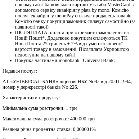
нашому сайті банківською картою Visa або MasterCard за
допомогою сервісу еквайрінгу plata by mono. Комісію
послуг еквайрінгу monoPay сплачує продавець товарів.
Комісію банку покупця замовник сплачує самостійно (за
наявності такої)
ПІСЛЯПЛАТА: оплата при отриманні замовлення на
Новій Пошті*. Додатково покупцем сплачуються ТК
Нова Пошта 25 гривень + 2% від суми оголошеної
вартості товару в замовленні. Післяплата Укрпоштою
недоступна на нашому сайті.
Покупка частинами monobank | Universal Bank:
Надавач послуг:
АТ «УНІВЕРСАЛ БАНК» ліцензія НБУ No92 від 20.01.1994,
номер у держреєстрі банків No 226.
Характеристики продукту:
Мінімальна сума розстрочки: 1 грн
Максимальна сума розстрочки: 400 000 грн
Реальна річна процентна ставка: 0,000001%