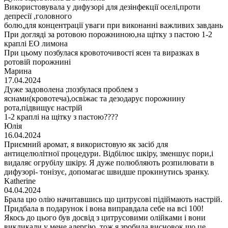
Використовувала у дифузорі для дезінфекції оселі,проти
депресії ,головного
болю,для концентрації уваги при виконанні важливих завдань
При догляді за ротовою порожниною,на щітку з пастою 1-2
краплі ЕО лимона
При цьому позбулася кровоточивості ясен та виразках в
ротовій порожнині
Марина
17.04.2024
Дуже задоволена ;позбулася проблем з
яснами(кровотеча),освіжає та дезодарує порожнину
рота,підвищує настрій
1-2 краплі на щітку з пастою????
Юлія
16.04.2024
Приємний аромат, я використовую як засіб для
антицелюлітної процедури. Відбілює шкіру, зменшує пори,і
видаляє огрубілу шкіру. Я дуже полюбляють розпилювати в
дифузорі- тонізує, допомагає швидше прокинутись зранку.
Katherine
04.04.2024
Брала цю олію начитавшись що цитрусові підіймають настрій.
Придбала в подарунок і вона виправдала себе на всі 100!
Якось до цього був досвід з цитрусовими олійками і вони
викликали у мене алергію, тож я зробила висновок що це