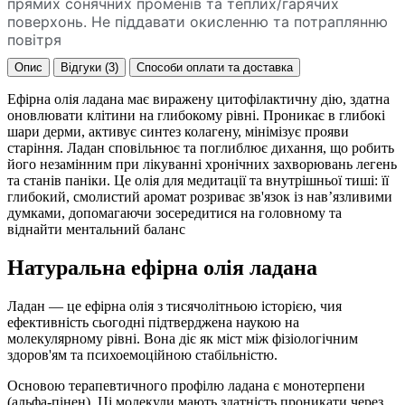
прямих сонячних променів та теплих/гарячих
поверхонь. Не піддавати окисленню та потраплянню
повітря
Опис
Відгуки (3)
Способи оплати та доставка
Ефірна олія ладана має виражену цитофілактичну дію, здатна
оновлювати клітини на глибокому рівні. Проникає в глибокі
шари дерми, активує синтез колагену, мінімізує прояви
старіння. Ладан сповільнює та поглиблює дихання, що робить
його незамінним при лікуванні хронічних захворювань легень
та станів паніки. Це олія для медитації та внутрішньої тиші: її
глибокий, смолистий аромат розриває зв'язок із нав’язливими
думками, допомагаючи зосередитися на головному та
віднайти ментальний баланс
Натуральна ефірна олія ладана
Ладан — це ефірна олія з тисячолітньою історією, чия
ефективність сьогодні підтверджена наукою на
молекулярному рівні. Вона діє як міст між фізіологічним
здоров'ям та психоемоційною стабільністю.
Основою терапевтичного профілю ладана є монотерпени
(альфа-пінен). Ці молекули мають здатність проникати через