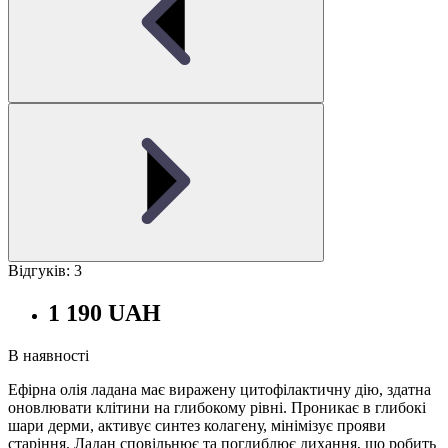
Відгуків: 3
1 190 UAH
В наявності
Ефірна олія ладана має виражену цитофілактичну дію, здатна
оновлювати клітини на глибокому рівні. Проникає в глибокі
шари дерми, активує синтез колагену, мінімізує прояви
старіння. Ладан сповільнює та поглиблює дихання, що робить