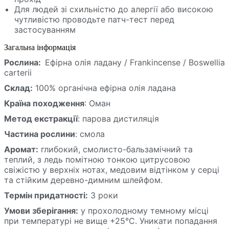
Для людей зі схильністю до алергії або високою
чутливістю проводьте патч-тест перед
застосуванням
Загальна інформація
Рослина:
Ефірна олія ладану /
Frankincense /
Boswellia
carterii
Склад:
100% органічна ефірна олія ладана
Країна походження
: Оман
Метод екстракції
: парова дистиляція
Частина рослини
: смола
Аромат:
глибокий, смолисто-бальзамічний та
теплий, з ледь помітною тонкою цитрусовою
свіжістю у верхніх нотах, медовим відтінком у серці
та стійким деревно-димним шлейфом.
Термін придатності:
3 роки
Умови зберігання:
у прохолодному темному місці
при температурі не вище +25°C. Уникати попадання