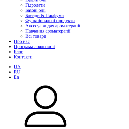
Гідролати
Базові олії
Бленди & Парфуми
Функціональні продукти
Аксесуари для ароматерапії
Навчання ароматерапії
Всі товари
Про нас
Програма лояльності
Блог
Контакти
UA
RU
En