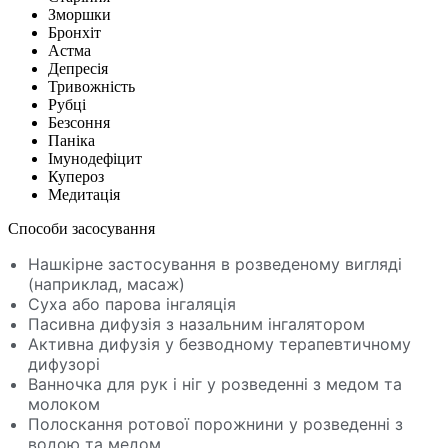
Зморшки
Бронхіт
Астма
Депресія
Тривожність
Рубці
Безсоння
Паніка
Імунодефіцит
Купероз
Медитація
Способи засосування
Нашкірне застосування в розведеному вигляді
(наприклад, масаж)
Суха або парова інгаляція
Пасивна дифузія з назальним інгалятором
Активна дифузія у безводному терапевтичному
дифузорі
Ванночка для рук і ніг у розведенні з медом та
молоком
Полоскання ротової порожнини у розведенні з
водою та медом