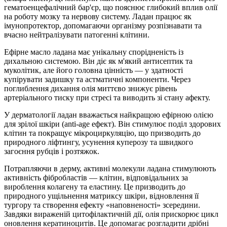
гематоенцефалічний бар'єр, що пояснює глибокий вплив олії
на роботу мозку та нервову систему. Ладан працює як
імунопротектор, допомагаючи організму розпізнавати та
вчасно нейтралізувати патогенні клітини.
Ефірне масло ладана має унікальну спорідненість із
дихальною системою. Він діє як м'який антисептик та
муколітик, але його головна цінність — у здатності
купірувати задишку та астматичні компоненти. Через
поглиблення дихання олія миттєво знижує рівень
артеріального тиску при стресі та виводить зі стану афекту.
У дерматології ладан вважається найкращою ефірною олією
для зрілої шкіри (anti-age ефект). Він стимулює поділ здорових
клітин та покращує мікроциркуляцію, що призводить до
природного ліфтингу, усунення куперозу та швидкого
загоєння рубців і розтяжок.
Потрапляючи в дерму, активні молекули ладана стимулюють
активність фібробластів — клітин, відповідальних за
вироблення колагену та еластину. Це призводить до
природного ущільнення матриксу шкіри, відновлення її
тургору та створення ефекту «наповненості» зсередини.
Завдяки вираженій цитофілактичній дії, олія прискорює цикл
оновлення кератиноцитів. Це допомагає розгладити дрібні