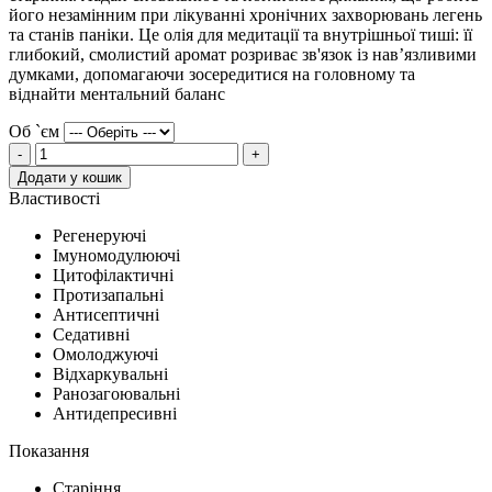
його незамінним при лікуванні хронічних захворювань легень
та станів паніки. Це олія для медитації та внутрішньої тиші: її
глибокий, смолистий аромат розриває зв'язок із нав’язливими
думками, допомагаючи зосередитися на головному та
віднайти ментальний баланс
Об `єм
-
+
Додати у кошик
Властивості
Регенеруючі
Імуномодулюючі
Цитофілактичні
Протизапальні
Антисептичні
Седативні
Омолоджуючі
Відхаркувальні
Ранозагоювальні
Антидепресивні
Показання
Старіння