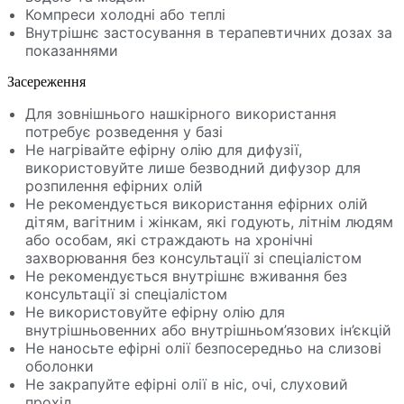
Компреси холодні або теплі
Внутрішнє застосування в терапевтичних дозах за
показаннями
Засереження
Для зовнішнього нашкірного використання
потребує розведення у базі
Не нагрівайте ефірну олію для дифузії,
використовуйте лише безводний дифузор для
розпилення ефірних олій
Не рекомендується використання ефірних олій
дітям, вагітним і жінкам, які годують, літнім людям
або особам, які страждають на хронічні
захворювання без консультації зі спеціалістом
Не рекомендується внутрішнє вживання без
консультації зі спеціалістом
Не використовуйте ефірну олію для
внутрішньовенних або внутрішньом’язових ін’єкцій
Не наносьте ефірні олії безпосередньо на слизові
оболонки
Не закрапуйте ефірні олії в ніс, очі, слуховий
прохід