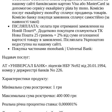
нашому сайті банківською картою Visa або MasterCard за
допомогою сервісу еквайрінгу plata by mono. Комісію
послуг еквайрінгу monoPay сплачує продавець товарів.
Комісію банку покупця замовник сплачує самостійно (за
наявності такої)
ПІСЛЯПЛАТА: оплата при отриманні замовлення на
Новій Пошті*. Додатково покупцем сплачуються ТК
Нова Пошта 25 гривень + 2% від суми оголошеної
вартості товару в замовленні. Післяплата Укрпоштою
недоступна на нашому сайті.
Покупка частинами monobank | Universal Bank:
Надавач послуг:
АТ «УНІВЕРСАЛ БАНК» ліцензія НБУ No92 від 20.01.1994,
номер у держреєстрі банків No 226.
Характеристики продукту:
Мінімальна сума розстрочки: 1 грн
Максимальна сума розстрочки: 400 000 грн
Реальна річна процентна ставка: 0,000001%