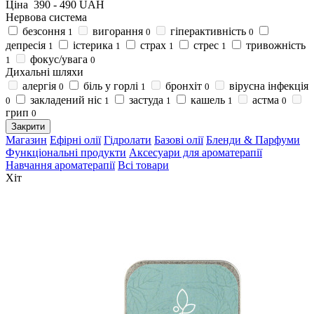
Ціна
390
-
490
UAH
Нервова система
безсоння
вигорання
гіперактивність
1
0
0
депресія
істерика
страх
стрес
тривожність
1
1
1
1
фокус/увага
1
0
Дихальні шляхи
алергія
біль у горлі
бронхіт
вірусна інфекція
0
1
0
закладений ніс
застуда
кашель
астма
0
1
1
1
0
грип
0
Закрити
Магазин
Ефірні олії
Гідролати
Базові олії
Бленди & Парфуми
Функціональні продукти
Аксесуари для ароматерапії
Навчання ароматерапії
Всі товари
Хіт