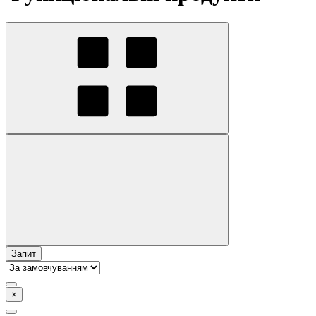
Запит
×