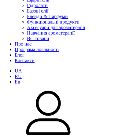
Гідролати
Базові олії
Бленди & Парфуми
Функціональні продукти
Аксесуари для ароматерапії
Навчання ароматерапії
Всі товари
Про нас
Програма лояльності
Блог
Контакти
UA
RU
En