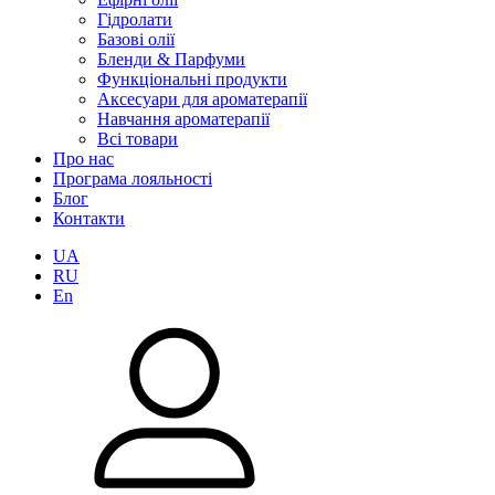
Гідролати
Базові олії
Бленди & Парфуми
Функціональні продукти
Аксесуари для ароматерапії
Навчання ароматерапії
Всі товари
Про нас
Програма лояльності
Блог
Контакти
UA
RU
En