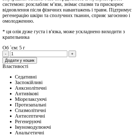
системою: розслабляє м’язи, знімає спазми та прискорює
відновлення після фізичних навантажень і травм. Підтримує
регенерацію шкіри та сполучних тканин, сприяє загоєнню і
омолодженню.
* ця олія дуже густа і в'язка, може ускладнено виходити з
крапельника
Об `єм: 5 г
-
+
Додати у кошик
Властивості
Седативні
Заспокійливі
Анксиолітичні
Антивікові
Міорелаксуючі
Протизапальні
Спазмолітичні
Антисептичні
Регенеруючі
Імуномодулюючі
Анальгетичні