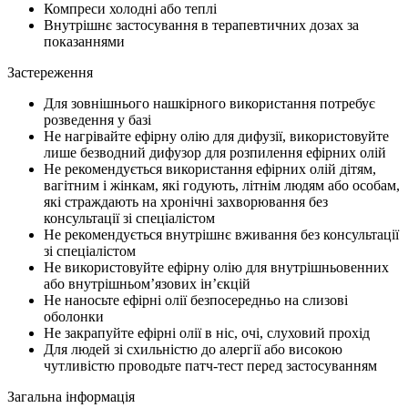
Компреси холодні або теплі
Внутрішнє застосування в терапевтичних дозах за
показаннями
Застереження
Для зовнішнього нашкірного використання потребує
розведення у базі
Не нагрівайте ефірну олію для дифузії, використовуйте
лише безводний дифузор для розпилення ефірних олій
Не рекомендується використання ефірних олій дітям,
вагітним і жінкам, які годують, літнім людям або особам,
які страждають на хронічні захворювання без
консультації зі спеціалістом
Не рекомендується внутрішнє вживання без консультації
зі спеціалістом
Не використовуйте ефірну олію для внутрішньовенних
або внутрішньом’язових ін’єкцій
Не наносьте ефірні олії безпосередньо на слизові
оболонки
Не закрапуйте ефірні олії в ніс, очі, слуховий прохід
Для людей зі схильністю до алергії або високою
чутливістю проводьте патч-тест перед застосуванням
Загальна інформація