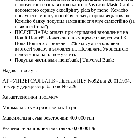
нашому сайті банківською картою Visa або MasterCard за
допомогою сервісу еквайрінгу plata by mono. Комісію
послуг еквайрінгу monoPay сплачує продавець товарів.
Комісію банку покупця замовник сплачує самостійно (за
наявності такої)
ПІСЛЯПЛАТА: оплата при отриманні замовлення на
Новій Пошті*. Додатково покупцем сплачуються ТК
Нова Пошта 25 гривень + 2% від суми оголошеної
вартості товару в замовленні. Післяплата Укрпоштою
недоступна на нашому сайті.
Покупка частинами monobank | Universal Bank:
Надавач послуг:
АТ «УНІВЕРСАЛ БАНК» ліцензія НБУ No92 від 20.01.1994,
номер у держреєстрі банків No 226.
Характеристики продукту:
Мінімальна сума розстрочки: 1 грн
Максимальна сума розстрочки: 400 000 грн
Реальна річна процентна ставка: 0,000001%