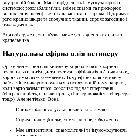
внутрішній баланс. Має спорідненість із мускулаторною
системою: розслабляє м’язи, знімає спазми та прискорює
відновлення після фізичних навантажень і травм. Підтримує
регенерацію шкіри та сполучних тканин, сприяє загоєнню і
омолодженню.
* ця олія дуже густа і в'язка, може ускладнено виходити з
крапельника
Натуральна ефірна олія ветиверу
Органічна ефірна олія ветиверу виробляється із коріння
рослини, яке потім дистилюється. З фізіологічної точки зору,
корінь символізує заземлення. Тому ефірна олія ветиверу
найчастіше використовуються в психоемоційному напрямі,
коли варто заземлитися, особливо під час гіперстанів
(гіперактивність, гіперконтроль, гіпертривожність, гіперстрес
тощо). Але не тільки. Вона:
Глибоко збалансовує, заспокоює та заземлює
·
Сприяє повноцінному сну та зменшує збудження
·
Має антисептичні, спазмолітичні та імуномодулюючі
·
властивості