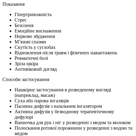
Показання
Гіпертривожність
Стрес
Безсоння
Емоційне виснаження
Нервове збудження
М’язові спазми
Скутість у суглобах
Відновлення після травм і фізичних навантажень
Ревматичні болі
Зріла шкіра
Антивіковий догляд
Способи застосування
Нашкірне застосування в розведеному вигляді
(наприклад, масаж)
Суха або парова інгаляція
Пасивна дифузія з назальним інгалятором
Активна дифузія у безводному терапевтичному
дифузорі
Ванночка для рук і ніг у розведенні з медом та молоком
Полоскання ротової порожнини у розведенні з водою та
медом