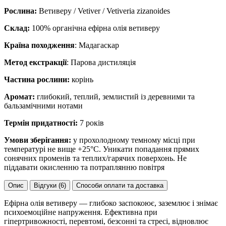
Рослина:
Ветиверу / Vetiver / Vetiveria zizanoides
Склад:
100% органічна ефірна олія ветиверу
Країна походження
: Мадагаскар
Метод екстракції
: Парова дистиляція
Частина рослини:
корінь
Аромат:
глибокий, теплий, землистий із деревними та
бальзамічними нотами
Термін придатності:
7 років
Умови зберігання:
у прохолодному темному місці при
температурі не вище +25°C. Уникати попадання прямих
сонячних променів та теплих/гарячих поверхонь. Не
піддавати окисленню та потраплянню повітря
Опис
Відгуки (6)
Способи оплати та доставка
Ефірна олія ветиверу — глибоко заспокоює, заземлює і знімає
психоемоційне напруження. Ефективна при
гіпертривожності, перевтомі, безсонні та стресі, відновлює