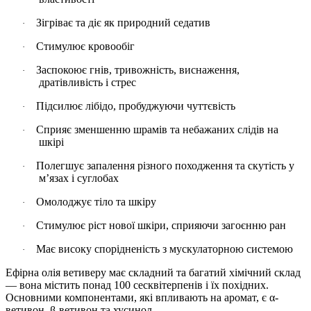
Зігріває та діє як природний седатив
·
Стимулює кровообіг
·
Заспокоює гнів, тривожність, виснаження,
·
дратівливість і стрес
Підсилює лібідо, пробуджуючи чуттєвість
·
Сприяє зменшенню шрамів та небажаних слідів на
·
шкірі
Полегшує запалення різного походження та скутість у
·
м’язах і суглобах
Омолоджує тіло та шкіру
·
Стимулює ріст нової шкіри, сприяючи загоєнню ран
·
Має високу спорідненість з мускулаторною системою
·
Ефірна олія ветиверу має складний та багатий хімічний склад
— вона містить понад 100 сесквітерпенів і їх похідних.
Основними компонентами, які впливають на аромат, є α-
ветивон, β-ветивон та хусинол.