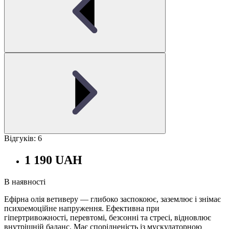
Відгуків: 6
1 190 UAH
В наявності
Ефірна олія ветиверу — глибоко заспокоює, заземлює і знімає
психоемоційне напруження. Ефективна при
гіпертривожності, перевтомі, безсонні та стресі, відновлює
внутрішній баланс. Має спорідненість із мускулаторною