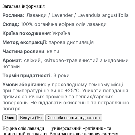
Загальна інформація
Рослина:
Л
аванди / Lavender /
Lavandula angustifolia
Склад:
100% органічна ефірна олія лаванди
Країна походження
: Україна
Метод екстракції
: парова дистиляція
Частина рослини
: квіти
Аромат:
свіжий, квітково-трав'янистий з медовими
нотами
Термін придатності:
3 роки
Умови зберігання:
у прохолодному темному місці
при температурі не вище +25°C. Уникати попадання
прямих сонячних променів та теплих/гарячих
поверхонь. Не піддавати окисленню та потраплянню
повітря
Опис
Відгуки (16)
Способи оплати та доставка
Ефірна олія лаванди — універсальний «рятівник» та
природний релаксант. Вона заспокоює нервову систему,