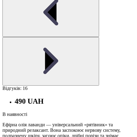
Відгуків: 16
490 UAH
В наявності
Ефірна олія лаванди — універсальний «рятівник» та
природний релаксант. Вона заспокоює нервову систему,
подразнену шкіру, загоює опіки, дрібні порізи та знімає