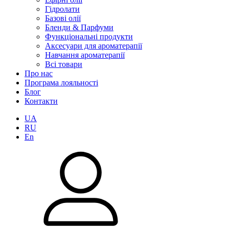
Гідролати
Базові олії
Бленди & Парфуми
Функціональні продукти
Аксесуари для ароматерапії
Навчання ароматерапії
Всі товари
Про нас
Програма лояльності
Блог
Контакти
UA
RU
En