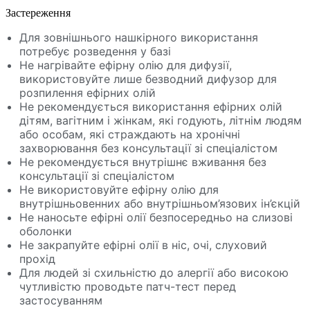
Застереження
Для зовнішнього нашкірного використання
потребує розведення у базі
Не нагрівайте ефірну олію для дифузії,
використовуйте лише безводний дифузор для
розпилення ефірних олій
Не рекомендується використання ефірних олій
дітям, вагітним і жінкам, які годують, літнім людям
або особам, які страждають на хронічні
захворювання без консультації зі спеціалістом
Не рекомендується внутрішнє вживання без
консультації зі спеціалістом
Не використовуйте ефірну олію для
внутрішньовенних або внутрішньом’язових ін’єкцій
Не наносьте ефірні олії безпосередньо на слизові
оболонки
Не закрапуйте ефірні олії в ніс, очі, слуховий
прохід
Для людей зі схильністю до алергії або високою
чутливістю проводьте патч-тест перед
застосуванням