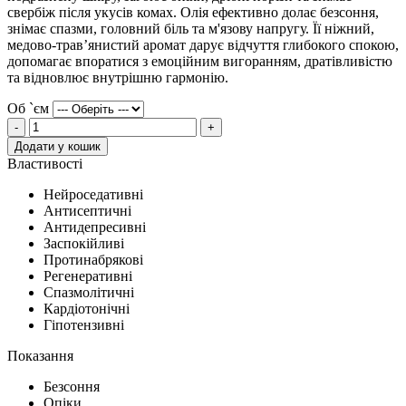
свербіж після укусів комах. Олія ефективно долає безсоння,
знімає спазми, головний біль та м'язову напругу. Її ніжний,
медово-трав’янистий аромат дарує відчуття глибокого спокою,
допомагає впоратися з емоційним вигоранням, дратівливістю
та відновлює внутрішню гармонію.
Об `єм
-
+
Додати у кошик
Властивості
Нейроседативні
Антисептичні
Антидепресивні
Заспокійливі
Протинабрякові
Регенеративні
Спазмолітичні
Кардіотонічні
Гіпотензивні
Показання
Безсоння
Опіки