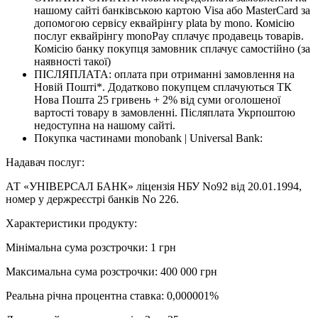
нашому сайті банківською картою Visa або MasterCard за
допомогою сервісу еквайрінгу plata by mono. Комісію
послуг еквайрінгу monoPay сплачує продавець товарів.
Комісію банку покупця замовник сплачує самостійно (за
наявності такої)
ПІСЛЯПЛАТА: оплата при отриманні замовлення на
Новій Пошті*. Додатково покупцем сплачуються ТК
Нова Пошта 25 гривень + 2% від суми оголошеної
вартості товару в замовленні. Післяплата Укрпоштою
недоступна на нашому сайті.
Покупка частинами monobank | Universal Bank:
Надавач послуг:
АТ «УНІВЕРСАЛ БАНК» ліцензія НБУ No92 від 20.01.1994,
номер у держреєстрі банків No 226.
Характеристики продукту:
Мінімальна сума розстрочки: 1 грн
Максимальна сума розстрочки: 400 000 грн
Реальна річна процентна ставка: 0,000001%