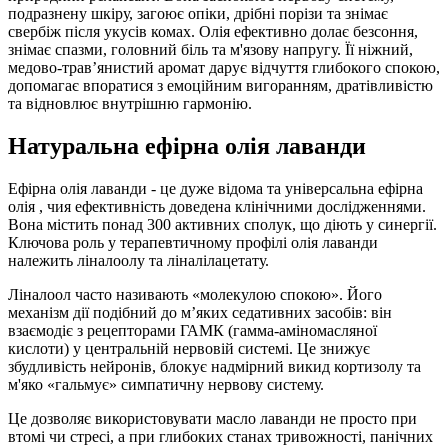
подразнену шкіру, загоює опіки, дрібні порізи та знімає
свербіж після укусів комах. Олія ефективно долає безсоння,
знімає спазми, головний біль та м'язову напругу. Її ніжний,
медово-трав’янистий аромат дарує відчуття глибокого спокою,
допомагає впоратися з емоційним вигоранням, дратівливістю
та відновлює внутрішню гармонію.
Натуральна ефірна олія лаванди
Ефірна олія лаванди - це дуже відома та універсальна ефірна
олія , чия ефективність доведена клінічними дослідженнями.
Вона містить понад 300 активних сполук, що діють у синергії.
Ключова роль у терапевтичному профілі олія лаванди
належить ліналоолу та ліналілацетату.
Ліналоол часто називають «молекулою спокою». Його
механізм дії подібний до м’яких седативних засобів: він
взаємодіє з рецепторами ГАМК (гамма-аміномасляної
кислоти) у центральній нервовій системі. Це знижує
збудливість нейронів, блокує надмірний викид кортизолу та
м'яко «гальмує» симпатичну нервову систему.
Це дозволяє використовувати масло лаванди не просто при
втомі чи стресі, а при глибоких станах тривожності, панічних