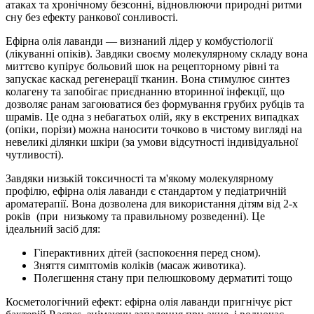
атаках та хронічному безсонні, відновлюючи природні ритми
сну без ефекту ранкової сонливості.
Ефірна олія лаванди — визнаний лідер у комбустіології
(лікуванні опіків). Завдяки своєму молекулярному складу вона
миттєво купірує больовий шок на рецепторному рівні та
запускає каскад регенерації тканин. Вона стимулює синтез
колагену та запобігає приєднанню вторинної інфекції, що
дозволяє ранам загоюватися без формування грубих рубців та
шрамів. Це одна з небагатьох олій, яку в екстрених випадках
(опіки, порізи) можна наносити точково в чистому вигляді на
невеликі ділянки шкіри (за умови відсутності індивідуальної
чутливості).
Завдяки низькій токсичності та м'якому молекулярному
профілю, ефірна олія лаванди є стандартом у педіатричній
ароматерапії. Вона дозволена для використання дітям від 2-х
років (при низькому та правильному розведенні). Це
ідеальний засіб для:
Гіперактивних дітей (заспокоєння перед сном).
Зняття симптомів коліків (масаж животика).
Полегшення стану при пелюшковому дерматиті тощо
Косметологічний ефект: ефірна олія лаванди пригнічує ріст