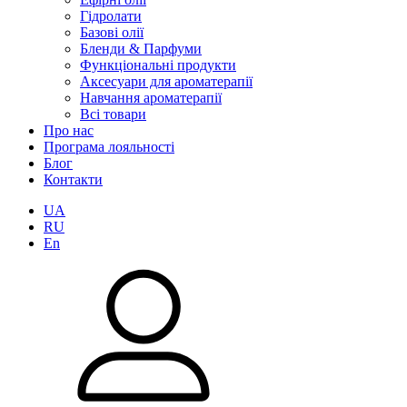
Гідролати
Базові олії
Бленди & Парфуми
Функціональні продукти
Аксесуари для ароматерапії
Навчання ароматерапії
Всі товари
Про нас
Програма лояльності
Блог
Контакти
UA
RU
En