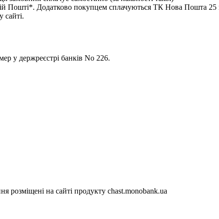
 Пошті*. Додатково покупцем сплачуються ТК Нова Пошта 25 гр
 сайті.
р у держреєстрі банків No 226.
я розміщені на сайті продукту chast.monobank.ua