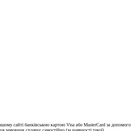
 сайті банківською картою Visa або MasterCard за допомогою с
я замовник сплачує самостійно (за наявності такої)