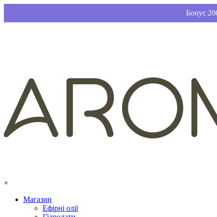
Бонус 200
×
Магазин
Ефірні олії
Гідролати