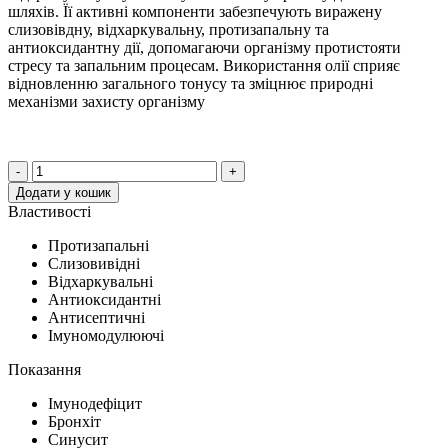
шляхів. Її активні компоненти забезпечують виражену
слизовівдну, відхаркувальну, протизапальну та
антиоксидантну дії, допомагаючи організму протистояти
стресу та запальним процесам. Використання олії сприяє
відновленню загального тонусу та зміцнює природні
механізми захисту організму
-
+
Додати у кошик
Властивості
Протизапальні
Слизовивідні
Відхаркувальні
Антиоксидантні
Антисептичні
Імуномодулюючі
Показання
Імунодефіцит
Бронхіт
Синусит