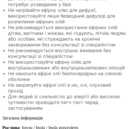
потребує розведення у базі
Не нагрівайте ефірну олію для дифузії,
використовуйте лише безводний дифузор для
розпилення ефірних олій
Не рекомендується використання ефірних олій
дітям, вагітним і жінкам, які годують, літнім людям
або особам, які страждають на хронічні
захворювання без консультації зі спеціалістом
Не рекомендується внутрішнє вживання без
консультації зі спеціалістом
Не використовуйте ефірну олію для
внутрішньовенних або внутрішньом’язових ін’єкцій
Не наносьте ефірні олії безпосередньо на слизові
оболонки
Не закрапуйте ефірні олії в ніс, очі, слуховий
прохід
Для людей зі схильністю до алергії або високою
чутливістю проводьте патч-тест перед
застосуванням
Загальна інформація
Рослина
: Інула / Inula / Inula graveolens