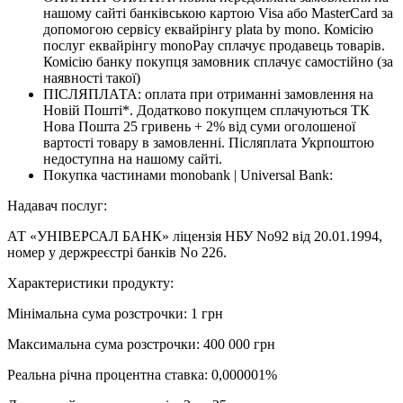
нашому сайті банківською картою Visa або MasterCard за
допомогою сервісу еквайрінгу plata by mono. Комісію
послуг еквайрінгу monoPay сплачує продавець товарів.
Комісію банку покупця замовник сплачує самостійно (за
наявності такої)
ПІСЛЯПЛАТА: оплата при отриманні замовлення на
Новій Пошті*. Додатково покупцем сплачуються ТК
Нова Пошта 25 гривень + 2% від суми оголошеної
вартості товару в замовленні. Післяплата Укрпоштою
недоступна на нашому сайті.
Покупка частинами monobank | Universal Bank:
Надавач послуг:
АТ «УНІВЕРСАЛ БАНК» ліцензія НБУ No92 від 20.01.1994,
номер у держреєстрі банків No 226.
Характеристики продукту:
Мінімальна сума розстрочки: 1 грн
Максимальна сума розстрочки: 400 000 грн
Реальна річна процентна ставка: 0,000001%