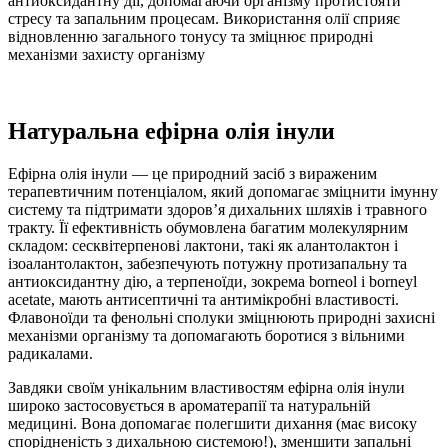
антиоксидантну дії, допомагаючи організму протистояти
стресу та запальним процесам. Використання олії сприяє
відновленню загального тонусу та зміцнює природні
механізми захисту організму
Натуральна ефірна олія інули
Ефірна олія інули — це природний засіб з вираженим
терапевтичним потенціалом, який допомагає зміцнити імунну
систему та підтримати здоров’я дихальних шляхів і травного
тракту. Її ефективність обумовлена багатим молекулярним
складом: сесквітерпенові лактони, такі як алантолактон і
ізоалантолактон, забезпечують потужну протизапальну та
антиоксидантну дію, а терпеноїди, зокрема borneol і borneyl
acetate, мають антисептичні та антимікробні властивості.
Флавоноїди та фенольні сполуки зміцнюють природні захисні
механізми організму та допомагають боротися з вільними
радикалами.
Завдяки своїм унікальним властивостям ефірна олія інули
широко застосовується в ароматерапії та натуральній
медицині. Вона допомагає полегшити дихання (має високу
спорідненість з дихальною системою!), зменшити запальні