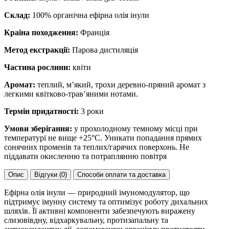
Склад:
100% органічна ефірна олія інули
Країна походження:
Франція
Метод екстракції:
Парова дистиляція
Частина рослини:
квіти
Аромат:
теплий, м’який, трохи деревно-пряний аромат з
легкими квітково-трав’яними нотами.
Термін придатності:
3 роки
Умови зберігання:
у прохолодному темному місці при
температурі не вище +25°C. Уникати попадання прямих
сонячних променів та теплих/гарячих поверхонь. Не
піддавати окисленню та потраплянню повітря
Опис
Відгуки (0)
Способи оплати та доставка
Ефірна олія інули — природний імуномодулятор, що
підтримує імунну систему та оптимізує роботу дихальних
шляхів. Її активні компоненти забезпечують виражену
слизовівдну, відхаркувальну, протизапальну та