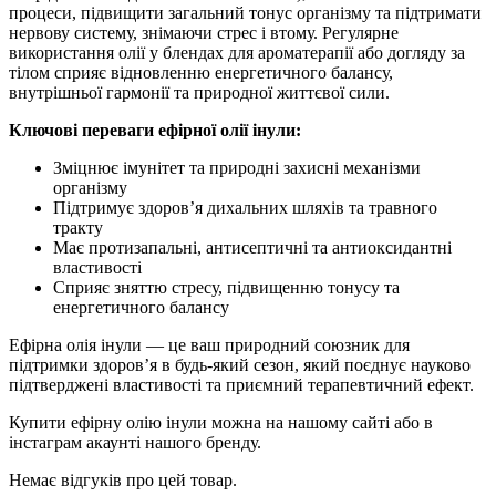
процеси, підвищити загальний тонус організму та підтримати
нервову систему, знімаючи стрес і втому. Регулярне
використання олії у блендах для ароматерапії або догляду за
тілом сприяє відновленню енергетичного балансу,
внутрішньої гармонії та природної життєвої сили.
Ключові переваги ефірної олії інули:
Зміцнює імунітет та природні захисні механізми
організму
Підтримує здоров’я дихальних шляхів та травного
тракту
Має протизапальні, антисептичні та антиоксидантні
властивості
Сприяє зняттю стресу, підвищенню тонусу та
енергетичного балансу
Ефірна олія інули — це ваш природний союзник для
підтримки здоров’я в будь-який сезон, який поєднує науково
підтверджені властивості та приємний терапевтичний ефект.
Купити ефірну олію інули можна на нашому сайті або в
інстаграм акаунті нашого бренду.
Немає відгуків про цей товар.