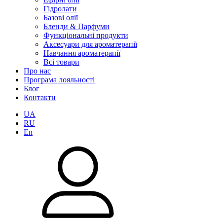
Гідролати
Базові олії
Бленди & Парфуми
Функціональні продукти
Аксесуари для ароматерапії
Навчання ароматерапії
Всі товари
Про нас
Програма лояльності
Блог
Контакти
UA
RU
En