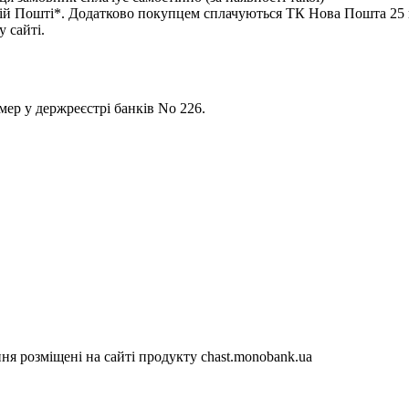
 Пошті*. Додатково покупцем сплачуються ТК Нова Пошта 25 гр
 сайті.
р у держреєстрі банків No 226.
я розміщені на сайті продукту chast.monobank.ua