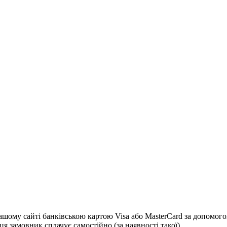
 сайті банківською картою Visa або MasterCard за допомогою с
я замовник сплачує самостійно (за наявності такої)