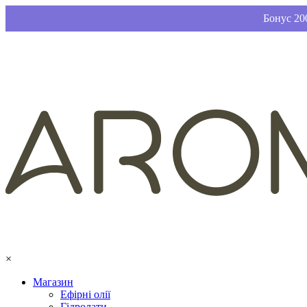
Бонус 200
×
Магазин
Ефірні олії
Гідролати