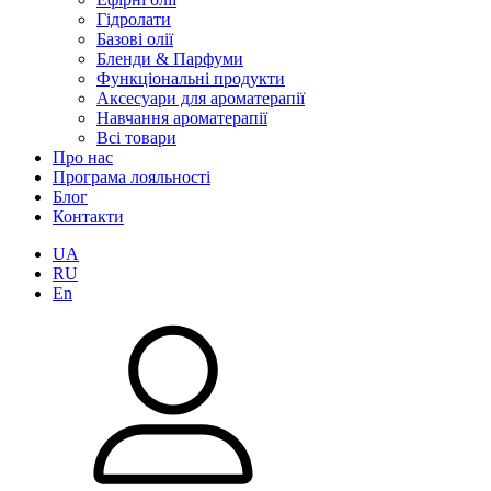
Гідролати
Базові олії
Бленди & Парфуми
Функціональні продукти
Аксесуари для ароматерапії
Навчання ароматерапії
Всі товари
Про нас
Програма лояльності
Блог
Контакти
UA
RU
En