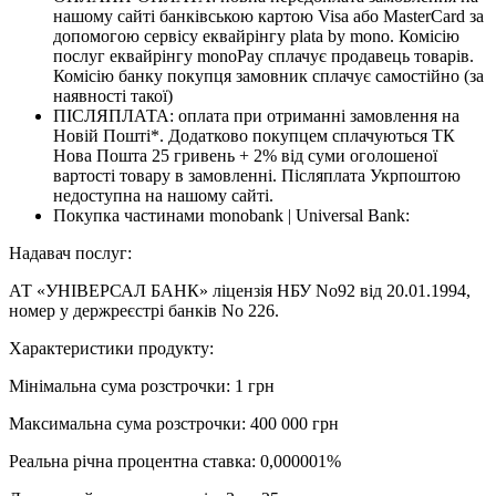
нашому сайті банківською картою Visa або MasterCard за
допомогою сервісу еквайрінгу plata by mono. Комісію
послуг еквайрінгу monoPay сплачує продавець товарів.
Комісію банку покупця замовник сплачує самостійно (за
наявності такої)
ПІСЛЯПЛАТА: оплата при отриманні замовлення на
Новій Пошті*. Додатково покупцем сплачуються ТК
Нова Пошта 25 гривень + 2% від суми оголошеної
вартості товару в замовленні. Післяплата Укрпоштою
недоступна на нашому сайті.
Покупка частинами monobank | Universal Bank:
Надавач послуг:
АТ «УНІВЕРСАЛ БАНК» ліцензія НБУ No92 від 20.01.1994,
номер у держреєстрі банків No 226.
Характеристики продукту:
Мінімальна сума розстрочки: 1 грн
Максимальна сума розстрочки: 400 000 грн
Реальна річна процентна ставка: 0,000001%