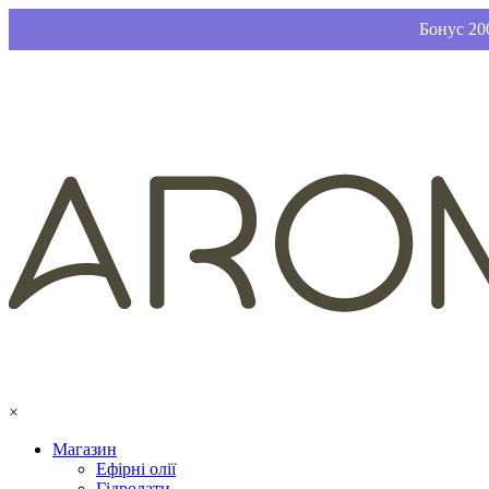
Бонус 200
×
Магазин
Ефірні олії
Гідролати