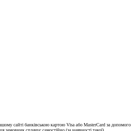
 сайті банківською картою Visa або MasterCard за допомогою с
я замовник сплачує самостійно (за наявності такої)