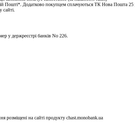
 Пошті*. Додатково покупцем сплачуються ТК Нова Пошта 25 гр
 сайті.
р у держреєстрі банків No 226.
я розміщені на сайті продукту chast.monobank.ua