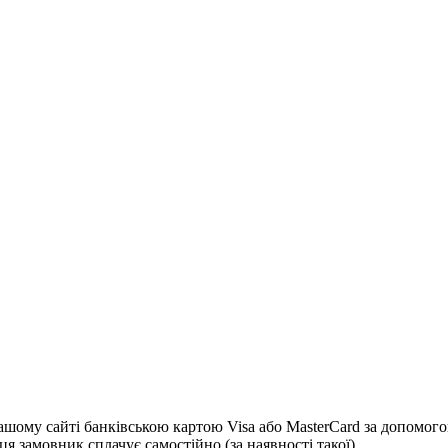
 сайті банківською картою Visa або MasterCard за допомогою с
я замовник сплачує самостійно (за наявності такої)