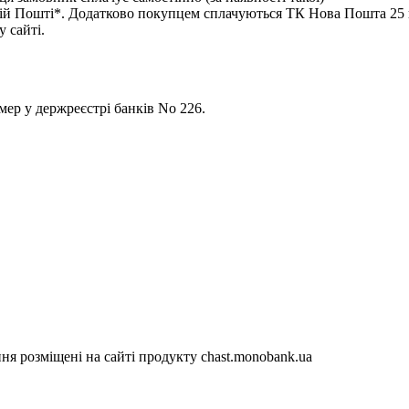
 Пошті*. Додатково покупцем сплачуються ТК Нова Пошта 25 гр
 сайті.
р у держреєстрі банків No 226.
я розміщені на сайті продукту chast.monobank.ua