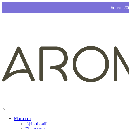
Бонус 200
×
Магазин
Ефірні олії
Гідролати