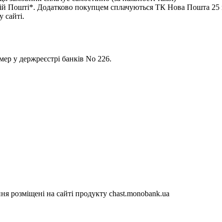
 Пошті*. Додатково покупцем сплачуються ТК Нова Пошта 25 гр
 сайті.
р у держреєстрі банків No 226.
я розміщені на сайті продукту chast.monobank.ua