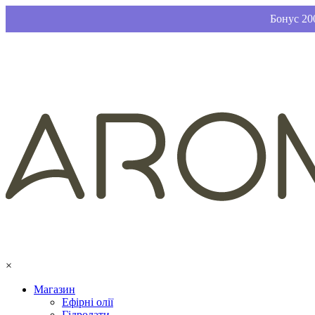
Бонус 200
×
Магазин
Ефірні олії
Гідролати