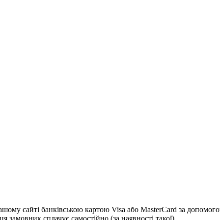
 сайті банківською картою Visa або MasterCard за допомогою с
я замовник сплачує самостійно (за наявності такої)