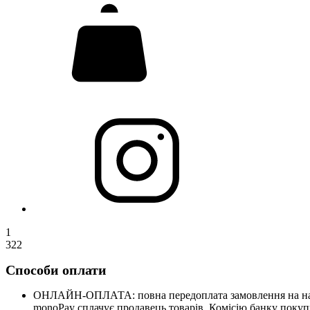
1
322
Способи оплати
ОНЛАЙН-ОПЛАТА: повна передоплата замовлення на нашому
monoPay сплачує продавець товарів. Комісію банку покупц