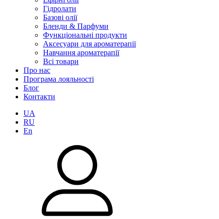
Гідролати
Базові олії
Бленди & Парфуми
Функціональні продукти
Аксесуари для ароматерапії
Навчання ароматерапії
Всі товари
Про нас
Програма лояльності
Блог
Контакти
UA
RU
En