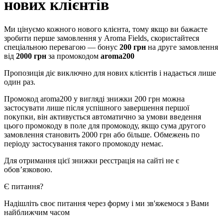
нових клієнтів
Ми цінуємо кожного нового клієнта, тому якщо ви бажаєте
зробити перше замовлення у Aroma Fields, скористайтеся
спеціальною перевагою — бонус
200 грн
на друге замовлення
від
2000 грн
за промокодом
aroma200
Пропозиція діє виключно для нових клієнтів і надається лише
один раз.
Промокод aroma200 у вигляді знижки 200 грн можна
застосувати лише після успішного завершення першої
покупки, він активується автоматично за умови введення
цього промокоду в поле для промокоду, якщо сума другого
замовлення становить 2000 грн або більше. Обмежень по
періоду застосування такого промокоду немає.
Для отримання цієї знижки реєстрація на сайті не є
обов’язковою.
Є питання?
Надішліть своє питання через форму і ми зв'яжемося з Вами
найближчим часом