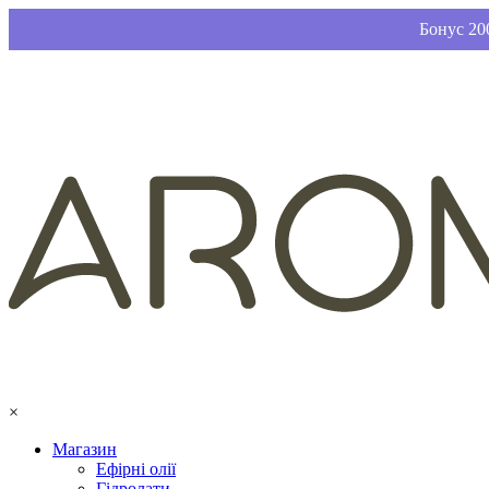
Бонус 200
×
Магазин
Ефірні олії
Гідролати