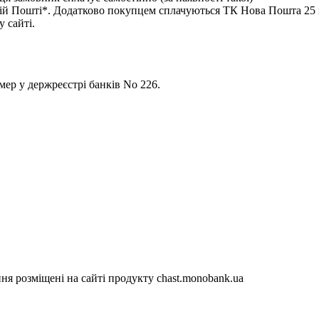
 Пошті*. Додатково покупцем сплачуються ТК Нова Пошта 25 гр
 сайті.
р у держреєстрі банків No 226.
я розміщені на сайті продукту chast.monobank.ua