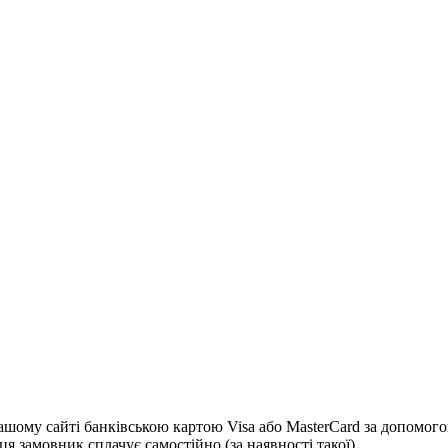
 сайті банківською картою Visa або MasterCard за допомогою с
я замовник сплачує самостійно (за наявності такої)