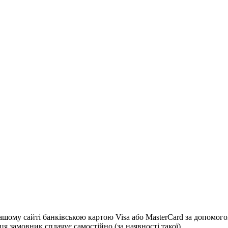
 сайті банківською картою Visa або MasterCard за допомогою с
я замовник сплачує самостійно (за наявності такої)