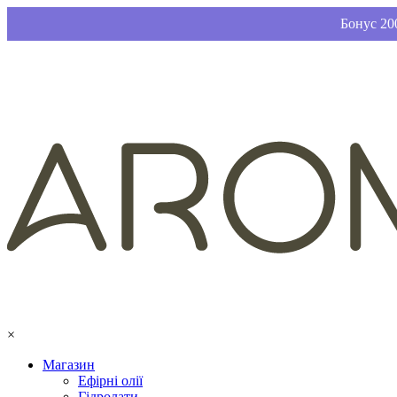
Бонус 200
×
Магазин
Ефірні олії
Гідролати