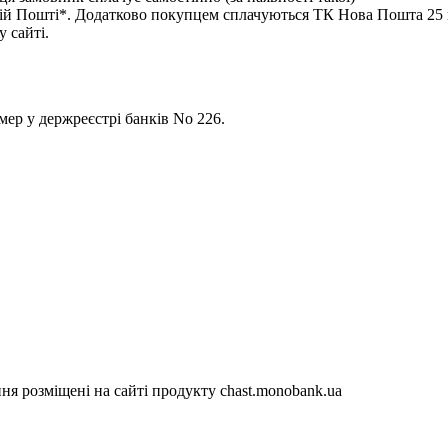
 Пошті*. Додатково покупцем сплачуються ТК Нова Пошта 25 гр
 сайті.
р у держреєстрі банків No 226.
я розміщені на сайті продукту chast.monobank.ua