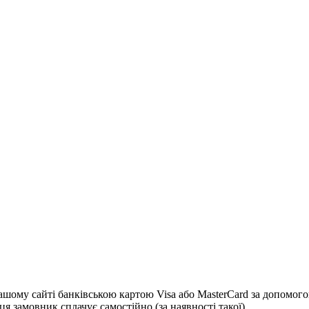
 сайті банківською картою Visa або MasterCard за допомогою с
я замовник сплачує самостійно (за наявності такої)