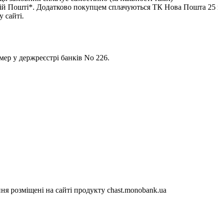
 Пошті*. Додатково покупцем сплачуються ТК Нова Пошта 25 гр
 сайті.
р у держреєстрі банків No 226.
я розміщені на сайті продукту chast.monobank.ua