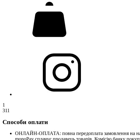
1
311
Способи оплати
ОНЛАЙН-ОПЛАТА: повна передоплата замовлення на нашому
monoPay сплачує продавець товарів. Комісію банку покупц