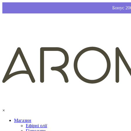
Бонус 200
×
Магазин
Ефірні олії
Гідролати