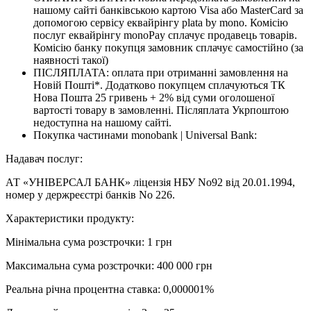
нашому сайті банківською картою Visa або MasterCard за
допомогою сервісу еквайрінгу plata by mono. Комісію
послуг еквайрінгу monoPay сплачує продавець товарів.
Комісію банку покупця замовник сплачує самостійно (за
наявності такої)
ПІСЛЯПЛАТА: оплата при отриманні замовлення на
Новій Пошті*. Додатково покупцем сплачуються ТК
Нова Пошта 25 гривень + 2% від суми оголошеної
вартості товару в замовленні. Післяплата Укрпоштою
недоступна на нашому сайті.
Покупка частинами monobank | Universal Bank:
Надавач послуг:
АТ «УНІВЕРСАЛ БАНК» ліцензія НБУ No92 від 20.01.1994,
номер у держреєстрі банків No 226.
Характеристики продукту:
Мінімальна сума розстрочки: 1 грн
Максимальна сума розстрочки: 400 000 грн
Реальна річна процентна ставка: 0,000001%