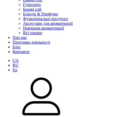
Гідролати
Базові олії
Бленди & Парфуми
Функціональні продукти
Аксесуари для ароматерапії
Навчання ароматерапії
Всі товари
Про нас
Програма лояльності
Блог
Контакти
UA
RU
En