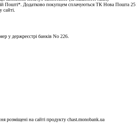
 Пошті*. Додатково покупцем сплачуються ТК Нова Пошта 25 гр
 сайті.
р у держреєстрі банків No 226.
я розміщені на сайті продукту chast.monobank.ua