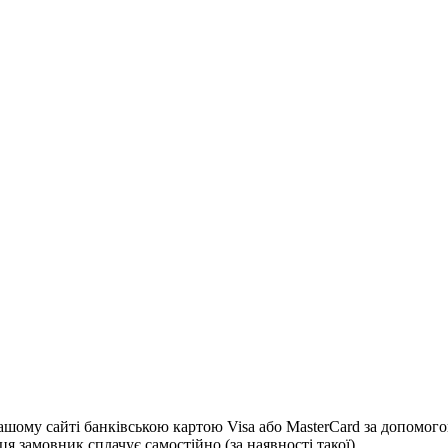
 сайті банківською картою Visa або MasterCard за допомогою с
я замовник сплачує самостійно (за наявності такої)