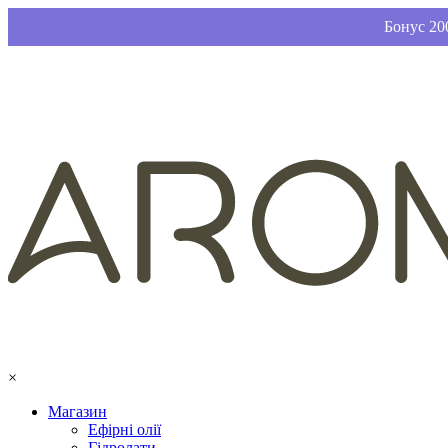
Бонус 200
×
Магазин
Ефірні олії
Гідролати