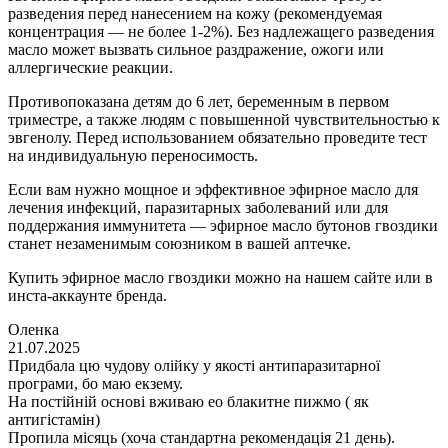
разведения перед нанесением на кожу (рекомендуемая
концентрация — не более 1-2%). Без надлежащего разведения
масло может вызвать сильное раздражение, ожоги или
аллергические реакции.
Противопоказана детям до 6 лет, беременным в первом
триместре, а также людям с повышенной чувствительностью к
эвгенолу. Перед использованием обязательно проведите тест
на индивидуальную переносимость.
Если вам нужно мощное и эффективное эфирное масло для
лечения инфекций, паразитарных заболеваний или для
поддержания иммунитета — эфирное масло бутонов гвоздики
станет незаменимым союзником в вашей аптечке.
Купить эфирное масло гвоздики можно на нашем сайте или в
инста-аккаунте бренда.
Оленка
21.07.2025
Придбала цю чудову олійку у якості антипаразитарної
програми, бо маю екзему.
На постійній основі вживаю ео блакитне пижмо ( як
антигістамін)
Пропила місяць (хоча стандартна рекомендація 21 день).