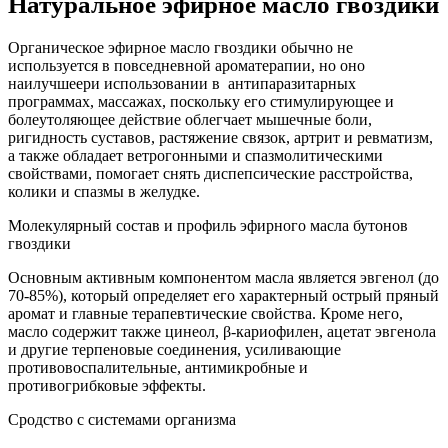
Натуральное эфирное масло гвоздики
Органическое эфирное масло гвоздики обычно не
используется в повседневной ароматерапии, но оно
наилучшеери использовании в антипаразитарных
программах, массажах, поскольку его стимулирующее и
болеутоляющее действие облегчает мышечные боли,
ригидность суставов, растяжение связок, артрит и ревматизм,
а также обладает ветрогонными и спазмолитическими
свойствами, помогает снять диспепсические расстройства,
колики и спазмы в желудке.
Молекулярный состав и профиль эфирного масла бутонов
гвоздики
Основным активным компонентом масла является эвгенол (до
70-85%), который определяет его характерный острый пряный
аромат и главные терапевтические свойства. Кроме него,
масло содержит также цинеол, β-кариофилен, ацетат эвгенола
и другие терпеновые соединения, усиливающие
противовоспалительные, антимикробные и
противогрибковые эффекты.
Сродство с системами организма