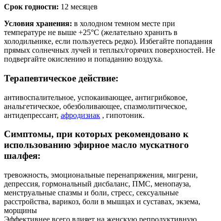
Срок годности:
12 месяцев
Условия хранения:
в холодном темном месте при
температуре не выше +25°C (желательно хранить в
холодильнике, если пользуетесь редко). Избегайте попадания
прямых солнечных лучей и теплых/горячих поверхностей. Не
подвергайте окислению и попаданию воздуха.
Терапевтическое действие:
антивоспалительное, успокаивающее, антигрибковое,
анальгетическое, обезболивающее, спазмолитическое,
антидепрессант,
афродизиак
, гипотоник.
Симптомы, при которых рекомендовано к
использованию эфирное масло мускатного
шалфея:
тревожность, эмоциональные перенапряжения, мигрени,
депрессия, гормональный дисбаланс, ПМС, менопауза,
менструальные спазмы и боли, стресс, сексуальные
расстройства, варикоз, боли в мышцах и суставах, экзема,
морщины
Эффективнее всего влияет на женскую репродуктивную