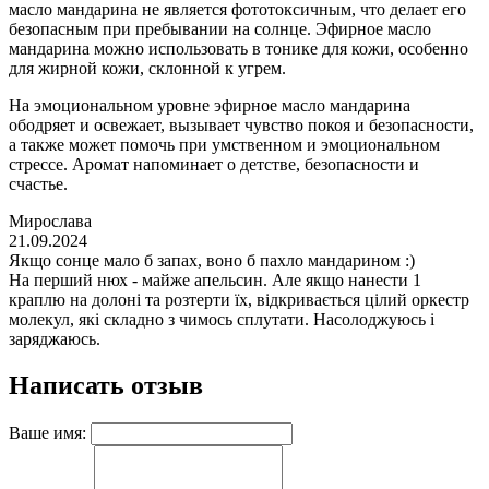
масло мандарина не является фототоксичным, что делает его
безопасным при пребывании на солнце. Эфирное масло
мандарина можно использовать в тонике для кожи, особенно
для жирной кожи, склонной к угрем.
На эмоциональном уровне эфирное масло мандарина
ободряет и освежает, вызывает чувство покоя и безопасности,
а также может помочь при умственном и эмоциональном
стрессе. Аромат напоминает о детстве, безопасности и
счастье.
Мирослава
21.09.2024
Якщо сонце мало б запах, воно б пахло мандарином :)
На перший нюх - майже апельсин. Але якщо нанести 1
краплю на долоні та розтерти їх, відкривається цілий оркестр
молекул, які складно з чимось сплутати. Насолоджуюсь і
заряджаюсь.
Написать отзыв
Ваше имя: