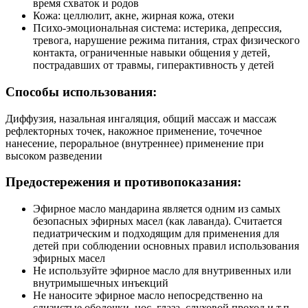
время схваток и родов
Кожа: целлюлит, акне, жирная кожа, отеки
Психо-эмоциональная система: истерика, депрессия,
тревога, нарушение режима питания, страх физического
контакта, ограниченные навыки общения у детей,
пострадавших от травмы, гиперактивность у детей
Способы использования:
Диффузия, назальная ингаляция, общий массаж и массаж
рефлекторных точек, накожное применение, точечное
нанесение, пероральное (внутреннее) применение при
высоком разведении
Предостережения и противопоказания:
Эфирное масло мандарина является одним из самых
безопасных эфирных масел (как лаванда). Считается
педиатрическим и подходящим для применения для
детей при соблюдении основных правил использования
эфирных масел
Не используйте эфирное масло для внутривенных или
внутримышечных инъекций
Не наносите эфирное масло непосредственно на
слизистые оболочки, нос, глаза, слуховой проход и т.п.