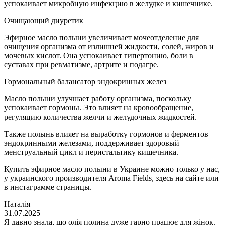
успокаивает микробную инфекцию в желудке и кишечнике.
Очищающий диуретик
Эфирное масло полыни увеличивает мочеотделение для
очищения организма от излишней жидкости, солей, жиров и
мочевых кислот. Она успокаивает гипертонию, боли в
суставах при ревматизме, артрите и подагре.
Гормональный балансатор эндокринных желез
Масло полыни улучшает работу организма, поскольку
успокаивает гормоны. Это влияет на кровообращение,
регуляцию количества желчи и желудочных жидкостей.
Также полынь влияет на выработку гормонов и ферментов
эндокринными железами, поддерживает здоровый
менструальный цикл и перистальтику кишечника.
Купить эфирное масло полыни в Украине можно только у нас,
у украинского производителя Aroma Fields, здесь на сайте или
в инстаграмме страницы.
Наталія
31.07.2025
Я давно знала, що олія полина дуже гарно працює для жінок.