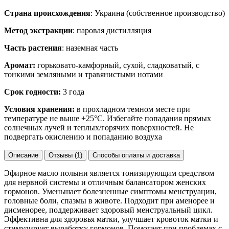
Страна происхождения
: Украина (собственное производство)
Метод экстракции
: паровая дистилляция
Часть растения
: наземная часть
Аромат:
горьковато-камфорный, сухой, сладковатый, с
тонкими земляными и травянистыми нотами
Срок годности:
3 года
Условия хранения:
в прохладном темном месте при
температуре не выше +25°C. Избегайте попадания прямых
солнечных лучей и теплых/горячих поверхностей. Не
подвергать окислению и попаданию воздуха
Описание
Отзывы (1)
Способы оплаты и доставка
Эфирное масло полыни является тонизирующим средством
для нервной системы и отличным балансатором женских
гормонов. Уменьшает болезненные симптомы менструации,
головные боли, спазмы в животе. Подходит при аменорее и
дисменорее, поддерживает здоровый менструальный цикл.
Эффективна для здоровья матки, улучшает кровоток матки и
стимулирует выработку гормонов. Помогает при проблемах с