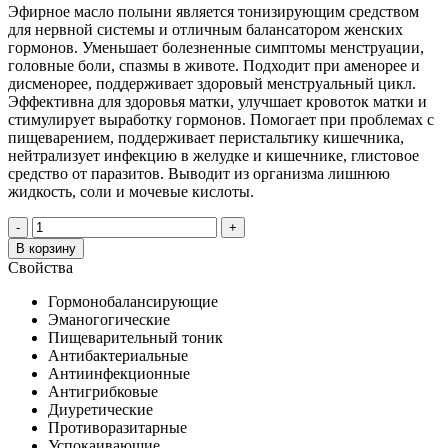
Эфирное масло полыни является тонизирующим средством
для нервной системы и отличным балансатором женских
гормонов. Уменьшает болезненные симптомы менструации,
головные боли, спазмы в животе. Подходит при аменорее и
дисменорее, поддерживает здоровый менструальный цикл.
Эффективна для здоровья матки, улучшает кровоток матки и
стимулирует выработку гормонов. Помогает при проблемах с
пищеварением, поддерживает перистальтику кишечника,
нейтрализует инфекцию в желудке и кишечнике, глистовое
средство от паразитов. Выводит из организма лишнюю
жидкость, соли и мочевые кислоты.
-
+
В корзину
Свойства
Гормонобалансирующие
Эманогогические
Пищеварительный тоник
Антибактериальные
Антиинфекционные
Антигрибковые
Диуретические
Противоразитарные
Успокаивающие