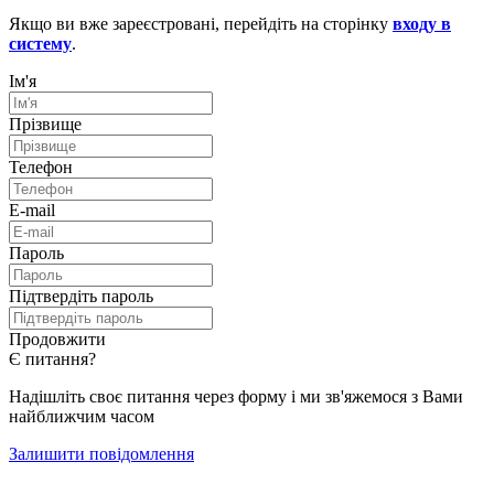
Якщо ви вже зареєстровані, перейдіть на сторінку
входу в
систему
.
Ім'я
Прізвище
Телефон
E-mail
Пароль
Підтвердіть пароль
Продовжити
Є питання?
Надішліть своє питання через форму і ми зв'яжемося з Вами
найближчим часом
Залишити повідомлення