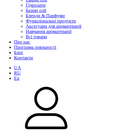
Гідролати
Базові олії
Бленди & Парфуми
Функціональні продукти
Аксесуари для ароматерапії
Навчання ароматерапії
Всі товари
Про нас
Програма лояльності
Блог
Контакти
UA
RU
En