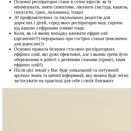
Основні респіраторні стани в сезон вірусів: як їх
мінімізувати, зняти симптоми, лікувати (застуда, кашель,
синусити, грип, лихоманка, тощо)
30 профілактичних та лікувальних рецептів для
дорослих і дітей, серед яких респіраторні мазі, сиропи
від кашлю з ефірними оліями тощо
Коли, як і в якому випадку вживати ефірні олії
(органічні!!!) перорально при гострих станах (виключно
для дорослих!)
Основні правила безпеки стосовно респіраторних
ефірних олій, які дуже ефективні, але з якими треба бути
обережними в роботі з дитячими станами (привіт, хімія
ефірних олій!)
Після цієї лекції у Вас буде унікальний та потужний
арсенал знань та цінної інформації, яку можна буде легко
застосувати на практиці для себе і своїх близьких