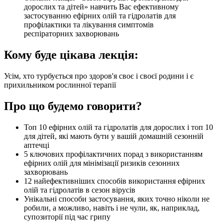
дорослих та дітей» навчить Вас ефективному
застосуванню ефірних олій та гідролатів для
профілактики та лікування симптомів
респіраторних захворювань
Кому буде цікава лекція:
Усім, хто турбується про здоров'я своє і своєї родини і є
прихильником рослинної терапії
Про що будемо говорити?
Топ 10 ефірних олій та гідролатів для дорослих і топ 10
для дітей, які мають бути у вашій домашній сезонній
аптечці
5 ключових профілактичних порад з використанням
ефірних олій для мінімізації ризиків сезонних
захворювань
12 найефективніших способів використання ефірних
олій та гідролатів в сезон вірусів
Унікальні способи застосування, яких точно ніколи не
робили, а можливо, навіть і не чули, як, наприклад,
супозиторії під час грипу