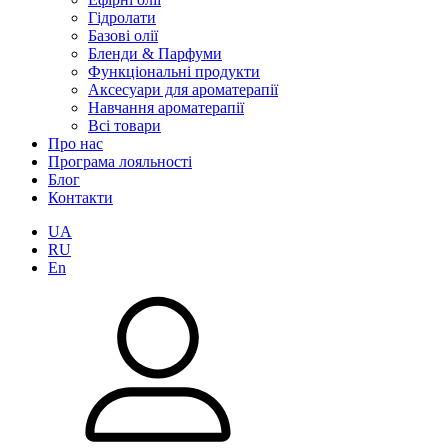
Гідролати
Базові олії
Бленди & Парфуми
Функціональні продукти
Аксесуари для ароматерапії
Навчання ароматерапії
Всі товари
Про нас
Програма лояльності
Блог
Контакти
UA
RU
En