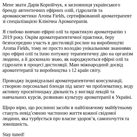
Мене звати Дарія Корнійчук, я засновниця українського
бренду автентичних ефірних олій, гідролатів та
аромакосметики Aroma Fields, сертифікований ароматерапевт
зі спеціалізацією Клінічна Ароматерапія.
Я глибоко вивчаю ефірні олії та практикую ароматерапію з
2019 року. Окрім ароматерапевтичної практики, беру
безпосередню участь в дистиляції рослин на виробництві
Aroma Fields, тому не просто володію унікальними знаннями
про ефірні олії та їхню потужну терапевтичну дію на організм
людини, а й досконало знаю, як народжуються ефірні олії та
гідролати в процесі дистиляції. Маю міжнародний досвід
ароматетерапії та виробництва з 12 країн світу.
Проводжу індивідуальні ароматерапевтичні консультації,
створюю персональні бленди під запит чи проблематику, веду
активну просвітницьку діяльність у вигляді лекцій та
навчальних курсів, розвиваю культуру ароматерапії в Україні.
Щиро вірю, що рослинні засоби в найближчому майбутньому
стануть невід’ємною частиною життя кожної свідомої
людини, яка турбується про власне здоров’я, самопочуття та
зовнішність.
Stay tuned!