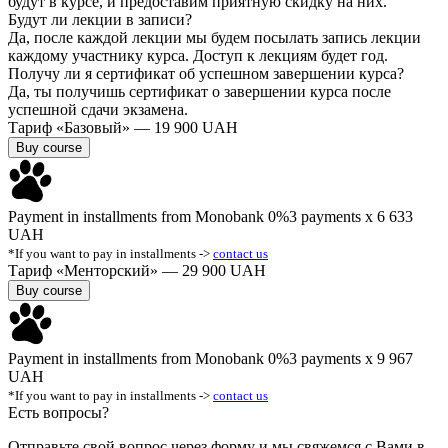
будут в курсе, и предоставим приятную скидку на них.
Будут ли лекции в записи?
Да, после каждой лекции мы будем посылать запись лекции
каждому участнику курса. Доступ к лекциям будет год.
Получу ли я сертификат об успешном завершении курса?
Да, ты получишь сертификат о завершении курса после
успешной сдачи экзамена.
Тариф «Базовый» —
19 900 UAH
Buy course
Payment in installments from Monobank 0%
3 payments x 6 633
UAH
*If you want to pay in installments ->
contact us
Тариф «Менторский» —
29 900 UAH
Buy course
Payment in installments from Monobank 0%
3 payments x 9 967
UAH
*If you want to pay in installments ->
contact us
Есть вопросы?
Отправьте свой вопрос через форму и мы свяжемся с Вами в