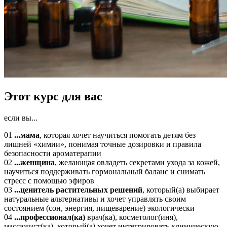
Этот курс для вас
если вы...
01
...мама
, которая хочет научиться помогать детям без
лишней «химии», понимая точные дозировки и правила
безопасности ароматерапии
02
...женщина
, желающая овладеть секретами ухода за кожей,
научиться поддерживать гормональный баланс и снимать
стресс с помощью эфиров
03
...ценитель растительных решений
, который(а) выбирает
натуральные альтернативы и хочет управлять своим
состоянием (сон, энергия, пищеварение) экологически
04
...профессионал(ка)
врач(ка), косметолог(иня),
массажист(ка), который(а) хочет интегрировать клиническую