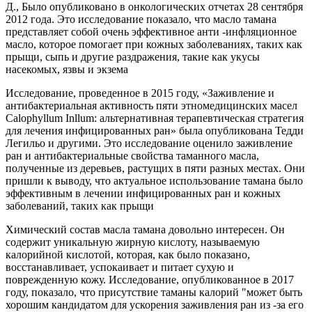
Д., Было опубликовано в онкологических отчетах 28 сентября
2012 года. Это исследование показало, что масло тамана
представляет собой очень эффективное анти -инфляционное
масло, которое помогает при кожных заболеваниях, таких как
прыщи, сыпь и другие раздражения, такие как укусы
насекомых, язвы и экзема
Исследование, проведенное в 2015 году, «Заживление и
антибактериальная активность пяти этномедицинских масел
Calophyllum Inllum: альтернативная терапевтическая стратегия
для лечения инфицированных ран» была опубликована Тедди
Легильо и другими. Это исследование оценило заживление
ран и антибактериальные свойства таманного масла,
полученные из деревьев, растущих в пяти разных местах. Они
пришли к выводу, что актуальное использование тамана было
эффективным в лечении инфицированных ран и кожных
заболеваний, таких как прыщи
Химический состав масла тамана довольно интересен. Он
содержит уникальную жирную кислоту, называемую
калорийной кислотой, которая, как было показано,
восстанавливает, успокаивает и питает сухую и
поврежденную кожу. Исследование, опубликованное в 2017
году, показало, что присутствие таманы калорий "может быть
хорошим кандидатом для ускорения заживления ран из -за его