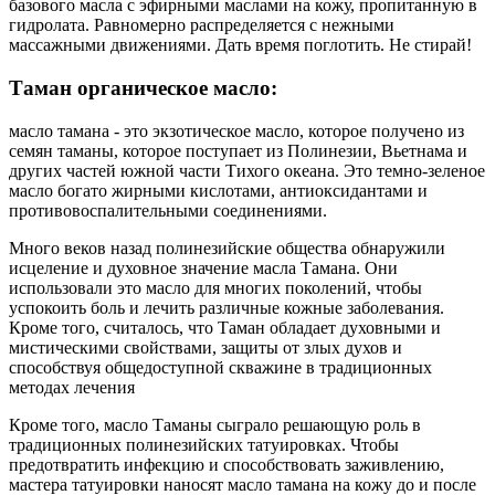
базового масла с эфирными маслами на кожу, пропитанную в
гидролата. Равномерно распределяется с нежными
массажными движениями. Дать время поглотить. Не стирай!
Таман органическое масло:
масло тамана - это экзотическое масло, которое получено из
семян таманы, которое поступает из Полинезии, Вьетнама и
других частей южной части Тихого океана. Это темно-зеленое
масло богато жирными кислотами, антиоксидантами и
противовоспалительными соединениями.
Много веков назад полинезийские общества обнаружили
исцеление и духовное значение масла Тамана. Они
использовали это масло для многих поколений, чтобы
успокоить боль и лечить различные кожные заболевания.
Кроме того, считалось, что Таман обладает духовными и
мистическими свойствами, защиты от злых духов и
способствуя общедоступной скважине в традиционных
методах лечения
Кроме того, масло Таманы сыграло решающую роль в
традиционных полинезийских татуировках. Чтобы
предотвратить инфекцию и способствовать заживлению,
мастера татуировки наносят масло тамана на кожу до и после