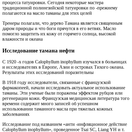
процесса татуировки. Сегодня некоторые мастера
традиционной полинезийской татуировки по -прежнему
полагаются на масло таманы для этих целей
Тренеры полагали, что дерево Тамана является священным
даром природы и что боги прячутся в его ветвях. Масло
помогло защитить их кожу от горячего солнца, высокой
влажности и океана
Исследование тамана нефти
С 1920 -х годов Calophyllum inophyllum изучался в больницах
и исследователях в Европе, Азии и островах Тихого океана.
Результаты этих исследований поразительны
В 1918 году исследователи, связанные с французской
фармакопеей, начали исследовать актуальное использование
таманы. Эти ученые были поражены эффектом рубцов или
регенерации кожи. Французская медицинская литература того
времени содержит много записей об успешном
использовании таманного масла при тяжелых кожных
заболеваниях
Исследование под названием «анти -инфляционное действие
Calophyllum inophyllum», проведенное Tsai SC, Liang YH и т.