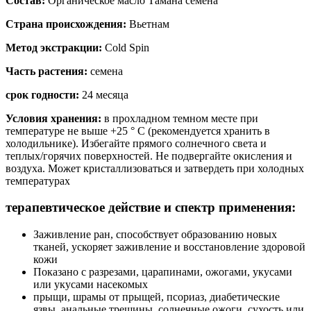
Состав:
Органическое масло Тамана семена
Страна происхождения:
Вьетнам
Метод экстракции:
Cold Spin
Часть растения:
семена
срок годности:
24 месяца
Условия хранения:
в прохладном темном месте при
температуре не выше +25 ° C (рекомендуется хранить в
холодильнике). Избегайте прямого солнечного света и
теплых/горячих поверхностей. Не подвергайте окисления и
воздуха. Может кристаллизоваться и затвердеть при холодных
температурах
терапевтическое действие и спектр применения:
Заживление ран, способствует образованию новых
тканей, ускоряет заживление и восстановление здоровой
кожи
Показано с разрезами, царапинами, ожогами, укусами
или укусами насекомых
прыщи, шрамы от прыщей, псориаз, диабетические
язвы, анальные трещины, солнечные ожоги, сухость или