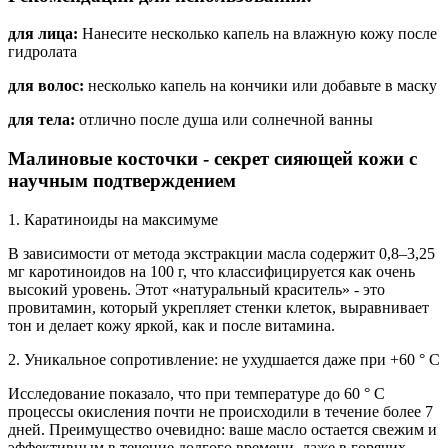
для лица:
Нанесите несколько капель на влажную кожу после
гидролата
для волос:
несколько капель на кончики или добавьте в маску
для тела:
отлично после душа или солнечной ванны
Малиновые косточки - секрет сияющей кожи с
научным подтверждением
1. Каратиноиды на максимуме
В зависимости от метода экстракции масла содержит 0,8–3,25
мг каротиноидов на 100 г, что классифицируется как очень
высокий уровень. Этот «натуральный краситель» - это
провитамин, который укрепляет стенки клеток, выравнивает
тон и делает кожу яркой, как и после витамина.
2. Уникальное сопротивление: не ухудшается даже при +60 ° C
Исследование показало, что при температуре до 60 ° C
процессы окисления почти не происходили в течение более 7
дней. Преимущество очевидно: ваше масло остается свежим и
эффективным в течение долгого времени, даже в горячих