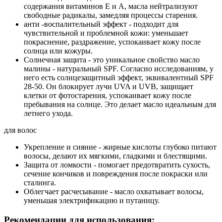
содержания витаминов E и A, масла нейтрализуют
свободные радикалы, замедляя процессы старения.
анти -воспалительный эффект - подходит для
чувствительной и проблемной кожи: уменьшает
покраснение, раздражение, успокаивает кожу после
солнца или кожуры.
Солнечная защита - это уникальное свойство масло
малины - натуральный SPF. Согласно исследованиям, у
него есть солнцезащитный эффект, эквивалентный SPF
28-50. Он блокирует лучи UVA и UVB, защищает
клетки от фотостарения, успокаивает кожу после
пребывания на солнце. Это делает масло идеальным для
летнего ухода.
для волос
Укрепление и сияние - жирные кислоты глубоко питают
волосы, делают их мягкими, гладкими и блестящими.
Защита от ломкости - помогает предотвратить сухость,
сечение кончиков и повреждения после покраски или
сталинга.
Облегчает расчесывание - масло охватывает волосы,
уменьшая электрификацию и путаницу.
Рекомендации для использования: