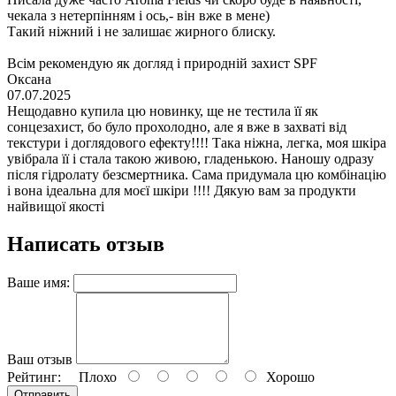
чекала з нетерпінням і ось,- він вже в мене)
Такий ніжний і не залишає жирного блиску.
Всім рекомендую як догляд і природній захист SPF
Оксана
07.07.2025
Нещодавно купила цю новинку, ще не тестила її як
сонцезахист, бо було прохолодно, але я вже в захваті від
текстури і доглядового ефекту!!!! Така ніжна, легка, моя шкіра
увібрала її і стала такою живою, гладенькою. Наношу одразу
після гідролату безсмертника. Сама придумала цю комбінацію
і вона ідеальна для моєї шкіри !!!! Дякую вам за продукти
найвищої якості
Написать отзыв
Ваше имя:
Ваш отзыв
Рейтинг:
Плохо
Хорошо
Отправить