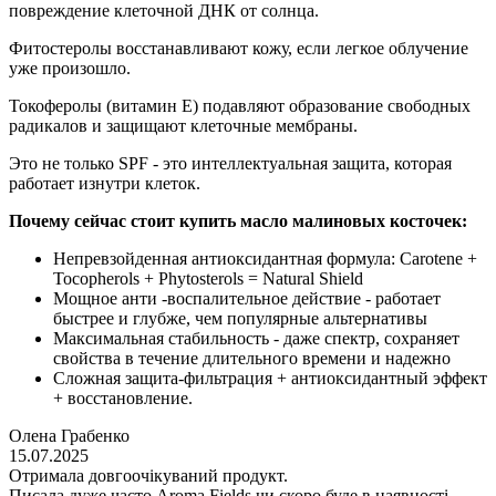
повреждение клеточной ДНК от солнца.
Фитостеролы восстанавливают кожу, если легкое облучение
уже произошло.
Токоферолы (витамин Е) подавляют образование свободных
радикалов и защищают клеточные мембраны.
Это не только SPF - это интеллектуальная защита, которая
работает изнутри клеток.
Почему сейчас стоит купить масло малиновых косточек:
Непревзойденная антиоксидантная формула: Carotene +
Tocopherols + Phytosterols = Natural Shield
Мощное анти -воспалительное действие - работает
быстрее и глубже, чем популярные альтернативы
Максимальная стабильность - даже спектр, сохраняет
свойства в течение длительного времени и надежно
Сложная защита-фильтрация + антиоксидантный эффект
+ восстановление.
Олена Грабенко
15.07.2025
Отримала довгоочікуваний продукт.
Писала дуже часто Aroma Fields чи скоро буде в наявності,