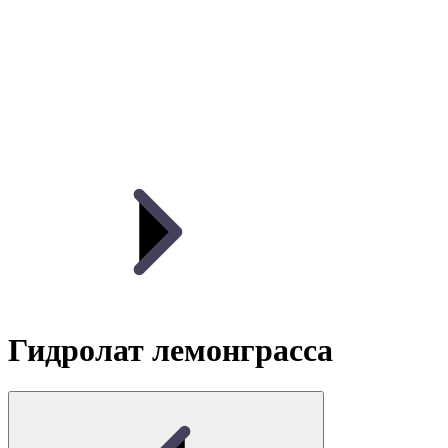
Гидролат лемонграсса