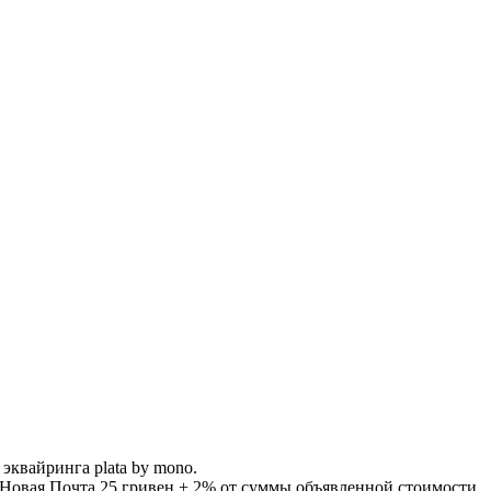
квайринга plata by mono.
вая Почта 25 гривен + 2% от суммы объявленной стоимости