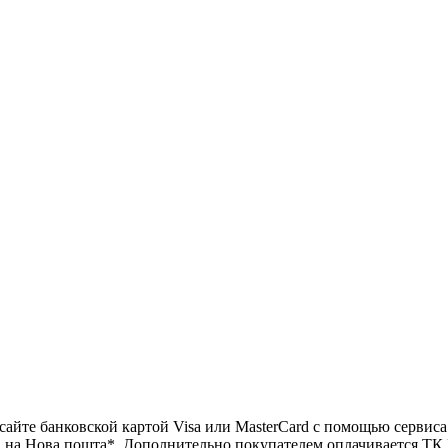
те банковской картой Visa или MasterCard с помощью сервиса э
Нова пошта*. Дополнительно покупателем оплачивается ТК Но