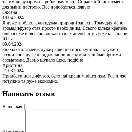
таким дифузором на робочому місці. Справжній інструмент
для зміни настрою. Все подобається, дякую!
Оксана
19.04.2024
Я дуже люблю, коли вдома природні запахи. Тому для мене
аромадифузор став просто необхідним. Всього кілька крапель
олії і я вже в лісі або вдихаю запах апельсину. Дуже класна річ.
Юлія
09.04.2024
Знахідка для мене, дуже радію що його купила. Потужно
розпилює і дуже швидко наповнює кімнату неймовірними
ароматами. Давно шукало щось подібне
Христина
21.03.2024
Придбати цей дифузор, було найкращим рішенням. Розпиляє
потужно та дуже економно.
Написать отзыв
Ваше имя: