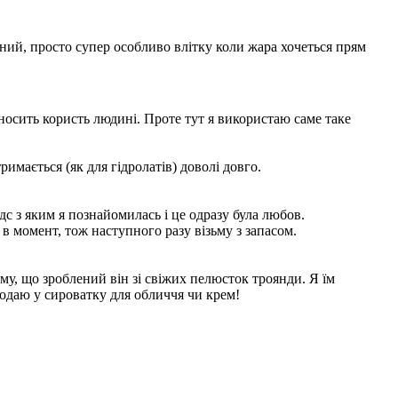
сний, просто супер особливо влітку коли жара хочеться прям
риносить користь людині. Проте тут я використаю саме таке
тримається (як для гідролатів) доволі довго.
с з яким я познайомилась і це одразу була любов.
 в момент, тож наступного разу візьму з запасом.
ому, що зроблений він зі свіжих пелюсток троянди. Я їм
 додаю у сироватку для обличчя чи крем!