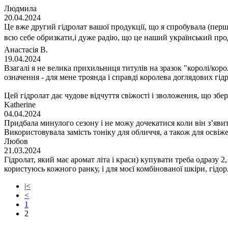
Людмила
20.04.2024
Це вже другий гідролат вашої продукції, що я спробувала (перш
всю себе обризкати,і дуже радію, що це наший український про
Анастасія В.
19.04.2024
Взагалі я не велика прихильниця титулів на зразок "королі/коро
означення - для мене троянда і справді королева доглядових гідр
Цей гідролат дає чудове відчуття свіжості і зволоження, що збері
Katherine
04.04.2024
Придбала минулого сезону і не можу дочекатися коли він зʼявит
Використовувала замість тоніку для обличчя, а також для освіже
Любов
21.03.2024
Гідролат, який має аромат літа і краси) купувати треба одразу 
користуюсь кожного ранку, і для моєї комбінованої шкіри, гідо
|<
<
1
2