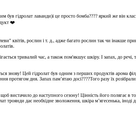
им був гідролат лаванди)і це просто бомба???? яркий же він кла
дукт ❤️
леви" квітів, рослин і т. д., адже багато рослин так чи інакше п
олатів.
гається тривалий час, а також пом'якшує шкіру. І запах, до речі, 
ься знову! Цей гідролат був одним з перших продуктів арома філд
ння протягом дня. Запах пам’ятаю досі????Того разу їх розібрали
2, щоб вистачило до наступного сезону! Цінність його полягає в т
рлат троянди дає необхідне зволоження, шкіра мʼягесенька, іноді