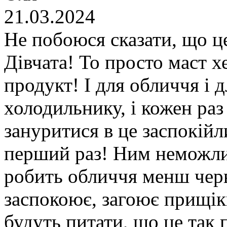
21.03.2024
Не побоюся сказати, що це
Дівчата! То просто маст х
продукт! І для обличчя і д
холодильнику, і кожен ра
зануритися в це заспокійл
перший раз! Ним неможлив
робить обличчя менш черв
заспокоює, загоює прищік
будуть питати, що це так