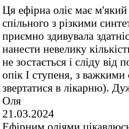
Ця ефірна оліє має м'який 
спільного з різкими синт
приємно здивувала здатніс
нанести невелику кількіст
не зостається і сліду від
опік І ступеня, з важкими 
звертатися в лікарню). Д
Оля
21.03.2024
Ефірним оліями цікавлюсь