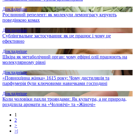
Докладніше
Рослинний репелент: як молекули лемонграсу керують
поведінкою комах
Докладніше
Сублінгвальне застосування: як це працює і чому це
ефективно
Докладніше
Шкіра як метаболічний орган: чому ефірні олії працюють на
молекулярному рівні
Докладніше
«Повноцінна жінка» 1615 року: Чому дистиляція та
парфумерія були ключовими навичками господині
Докладніше
Коли чоловіки пахли трояндами: Як культура, а не природа,
розділила аромати на «Чоловічі» та «Жіночі»
1
2
>
>|