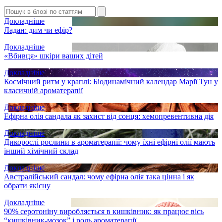
Докладніше
Ладан: дим чи ефір?
Докладніше
«Вбивця» шкіри ваших дітей
Докладніше
Космічний ритм у краплі: Біодинамічний календар Марії Тун у
класичній ароматерапії
Докладніше
Ефірна олія сандала як захист від сонця: хемопревентивна дія
Докладніше
Дикорослі рослини в ароматерапії: чому їхні ефірні олії мають
інший хімічний склад
Докладніше
Австралійський сандал: чому ефірна олія така цінна і як
обрати якісну
Докладніше
90% серотоніну виробляється в кишківник: як працює вісь
“кишківник-мозок” і роль ароматерапії