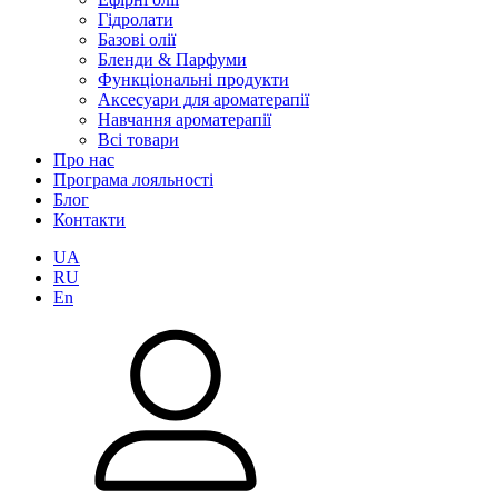
Гідролати
Базові олії
Бленди & Парфуми
Функціональні продукти
Аксесуари для ароматерапії
Навчання ароматерапії
Всі товари
Про нас
Програма лояльності
Блог
Контакти
UA
RU
En